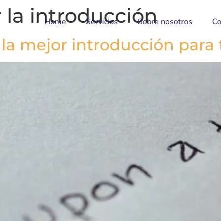
 la introducción
Home
Servicios
Sobre nosotros
Co
la mejor introducción para 