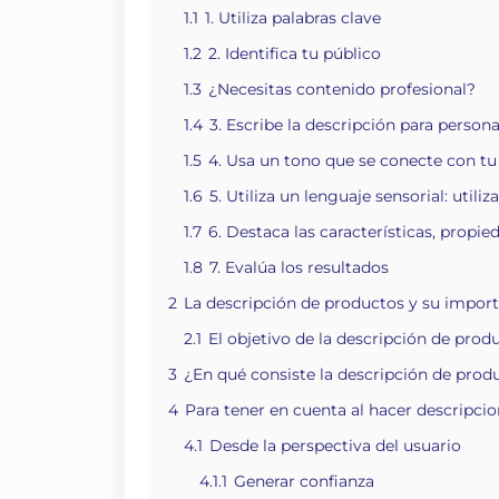
1.1
1. Utiliza palabras clave
1.2
2. Identifica tu público
1.3
¿Necesitas contenido profesional?
1.4
3. Escribe la descripción para perso
1.5
4. Usa un tono que se conecte con t
1.6
5. Utiliza un lenguaje sensorial: util
1.7
6. Destaca las características, propi
1.8
7. Evalúa los resultados
2
La descripción de productos y su import
2.1
El objetivo de la descripción de prod
3
¿En qué consiste la descripción de prod
4
Para tener en cuenta al hacer descripci
4.1
Desde la perspectiva del usuario
4.1.1
Generar confianza