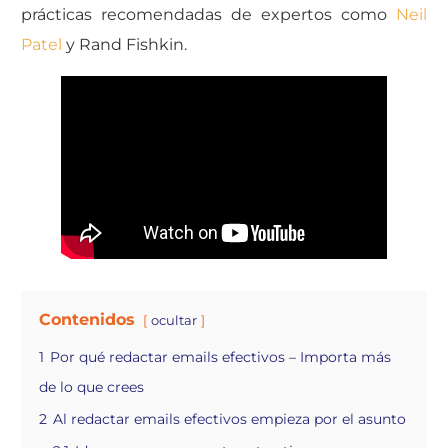
prácticas recomendadas de expertos como
Neil
Patel
y Rand Fishkin.
Contenidos
ocultar
1
Por qué redactar emails efectivos – Importa más
de lo que crees
2
Al redactar emails efectivos empieza por el asunto