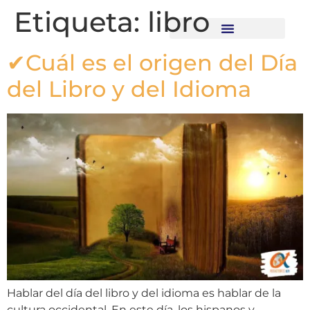
Etiqueta:
libro
✔Cuál es el origen del Día
Recursos descargables
del Libro y del Idioma
Hablar del día del libro y del idioma es hablar de la
cultura occidental. En este día, los hispanos y