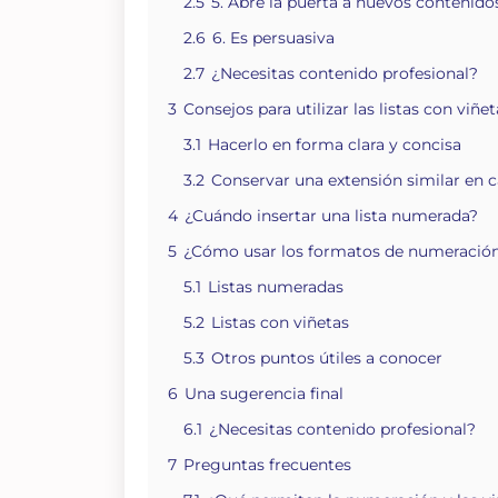
2.5
5. Abre la puerta a nuevos contenido
2.6
6. Es persuasiva
2.7
¿Necesitas contenido profesional?
3
Consejos para utilizar las listas con viñ
3.1
Hacerlo en forma clara y concisa
3.2
Conservar una extensión similar en c
4
¿Cuándo insertar una lista numerada?
5
¿Cómo usar los formatos de numeración
5.1
Listas numeradas
5.2
Listas con viñetas
5.3
Otros puntos útiles a conocer
6
Una sugerencia final
6.1
¿Necesitas contenido profesional?
7
Preguntas frecuentes