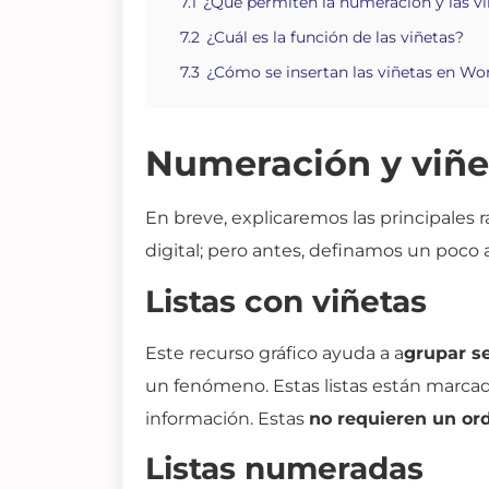
7.1
¿Qué permiten la numeración y las v
7.2
¿Cuál es la función de las viñetas?
7.3
¿Cómo se insertan las viñetas en Wo
Numeración y viñe
En breve, explicaremos las principales 
digital; pero antes, definamos un poco
Listas con viñetas
Este recurso gráfico ayuda a a
grupar se
un fenómeno. Estas listas están marcada
información. Estas
no requieren un ord
Listas numeradas