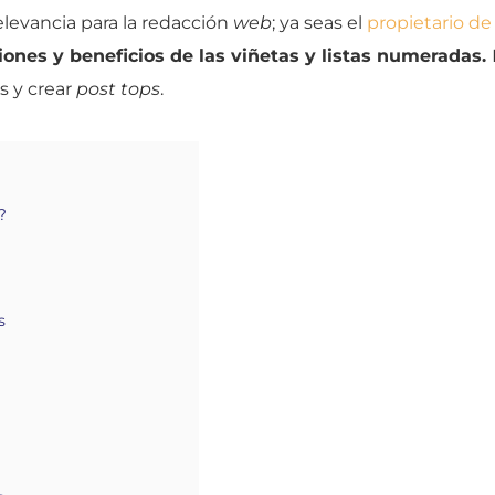
elevancia para la redacción
web
; ya seas el
propietario de
iones y beneficios de las viñetas y listas numeradas.
s y crear
post tops
.
?
s