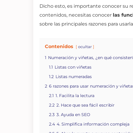
Dicho esto, es importante conocer su r
contenidos, necesitas conocer
las func
sobre las principales razones para usarla
Contenidos
ocultar
1
Numeración y viñetas, ¿en qué consisten
1.1
Listas con viñetas
1.2
Listas numeradas
2
6 razones para usar numeración y viñeta
2.1
1. Facilita la lectura
2.2
2. Hace que sea fácil escribir
2.3
3. Ayuda en SEO
2.4
4. Simplifica información compleja