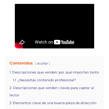
Contenidos
ocultar
1
Descripciones que venden: por qué importan tanto
1.1
¿Necesitas contenido profesional?
2
Descripciones que venden: claves para captar al
lector
3
Elementos clave de una buena pieza de atracción