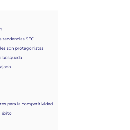
O?
las tendencias SEO
les son protagonistas
e búsqueda
bajado
tes para la competitividad
 éxito